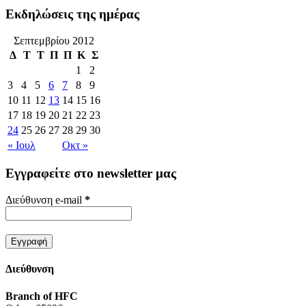
Εκδηλώσεις της ημέρας
Σεπτεμβρίου 2012
Δ
Τ
Τ
Π
Π
Κ
Σ
1
2
3
4
5
6
7
8
9
10
11
12
13
14
15
16
17
18
19
20
21
22
23
24
25
26
27
28
29
30
« Ιουλ
Οκτ »
Εγγραφείτε στο newsletter μας
Διεύθυνση e-mail
*
Διεύθυνση
Branch of HFC