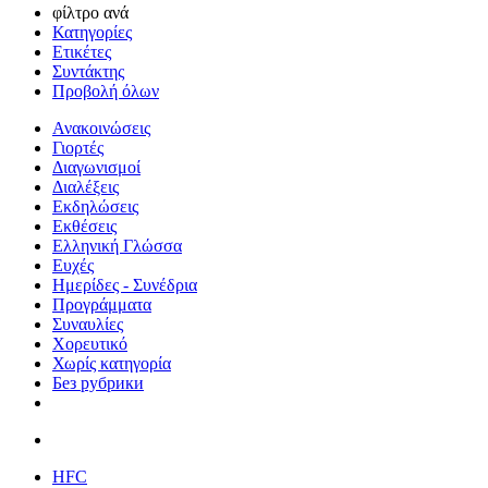
φίλτρο ανά
Κατηγορίες
Ετικέτες
Συντάκτης
Προβολή όλων
Ανακοινώσεις
Γιορτές
Διαγωνισμοί
Διαλέξεις
Εκδηλώσεις
Εκθέσεις
Ελληνική Γλώσσα
Ευχές
Ημερίδες - Συνέδρια
Προγράμματα
Συναυλίες
Χορευτικό
Χωρίς κατηγορία
Без рубрики
HFC