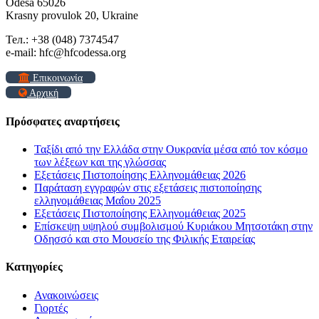
Odesa 65026
Krasny provulok 20, Ukraine
Тел.: +38 (048) 7374547
e-mail: hfc@hfcodessa.org
Επικοινωνία
Αρχική
Πρόσφατες αναρτήσεις
Ταξίδι από την Ελλάδα στην Ουκρανία μέσα από τον κόσμο
των λέξεων και της γλώσσας
Εξετάσεις Πιστοποίησης Ελληνομάθειας 2026
Παράταση εγγραφών στις εξετάσεις πιστοποίησης
ελληνομάθειας Μαΐου 2025
Εξετάσεις Πιστοποίησης Ελληνομάθειας 2025
Επίσκεψη υψηλού συμβολισμού Κυριάκου Μητσοτάκη στην
Οδησσό και στο Μουσείο της Φιλικής Εταιρείας
Kατηγορίες
Ανακοινώσεις
Γιορτές