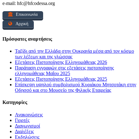
e-mail: hfc@hfcodessa.org
Επικοινωνία
Αρχική
Πρόσφατες αναρτήσεις
Ταξίδι από την Ελλάδα στην Ουκρανία μέσα από τον κόσμο
των λέξεων και της γλώσσας
Εξετάσεις Πιστοποίησης Ελληνομάθειας 2026
Παράταση εγγραφών στις εξετάσεις πιστοποίησης
ελληνομάθειας Μαΐου 2025
Εξετάσεις Πιστοποίησης Ελληνομάθειας 2025
Επίσκεψη υψηλού συμβολισμού Κυριάκου Μητσοτάκη στην
Οδησσό και στο Μουσείο της Φιλικής Εταιρείας
Kατηγορίες
Ανακοινώσεις
Γιορτές
Διαγωνισμοί
Διαλέξεις
Εκδηλώσεις