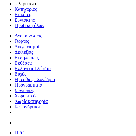
φίλτρο ανά
Κατηγορίες
Ετικέτες
Συντάκτης
Προβολή όλων
Ανακοινώσεις
Γιορτές
Διαγωνισμοί
Διαλέξεις
Εκδηλώσεις
Εκθέσεις
Ελληνική Γλώσσα
Ευχές
Ημερίδες - Συνέδρια
Προγράμματα
Συναυλίες
Χορευτικό
Χωρίς κατηγορία
Без рубрики
HFC