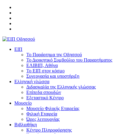
ΕΙΠ
Το Παράρτημα της Οδησσού
Το Διοικητικό Συμβούλιο του Παραρτήματος
ΕΛΙΒΙΠ, Αθήνα
Το ΕΙΠ στον κόσμο
Συνεργασία και υποστήριξη
Ελληνική γλώσσα
Διδασκαλία της Ελληνικής γλώσσας
Επίπεδα σπουδών
Εξεταστικό Κέντρο
Μουσείο
Μουσείο Φιλικής Εταιρείας
Φιλική Εταιρεία
Ώρες λειτουργίας
Βιβλιοθήκη
Κέντρο Πληροφόρησης