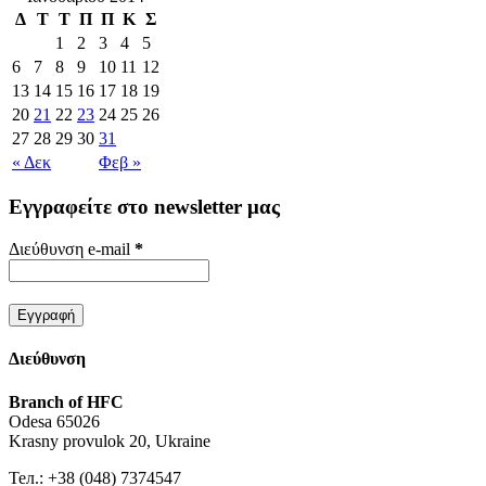
Δ
Τ
Τ
Π
Π
Κ
Σ
1
2
3
4
5
6
7
8
9
10
11
12
13
14
15
16
17
18
19
20
21
22
23
24
25
26
27
28
29
30
31
« Δεκ
Φεβ »
Εγγραφείτε στο newsletter μας
Διεύθυνση e-mail
*
Διεύθυνση
Branch of HFC
Odesa 65026
Krasny provulok 20, Ukraine
Тел.: +38 (048) 7374547