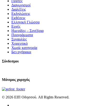
Γιορτές
Διαγωνισμοί
Διαλέξεις
Εκδηλώσεις
Εκθέσεις
Ελληνική Γλώσσα
Ευχές
Ημερίδες – Συνέδρια
Προγράμματα
Συναυλίες
Χορευτικό
Χωρίς κατηγορία
Без рубрики
Σύνδεσμοι
Μόνιμος χορηγός
© 2026 ΕΙΠ Οδησσού. All Rights Reserved.