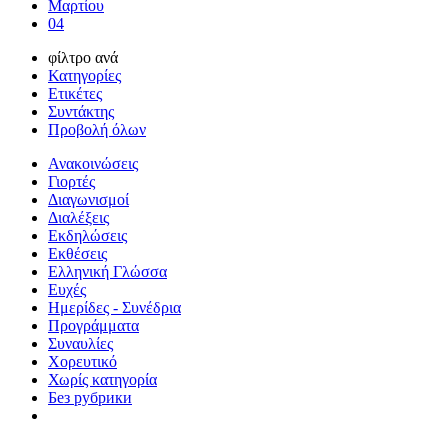
Μαρτίου
04
φίλτρο ανά
Κατηγορίες
Ετικέτες
Συντάκτης
Προβολή όλων
Ανακοινώσεις
Γιορτές
Διαγωνισμοί
Διαλέξεις
Εκδηλώσεις
Εκθέσεις
Ελληνική Γλώσσα
Ευχές
Ημερίδες - Συνέδρια
Προγράμματα
Συναυλίες
Χορευτικό
Χωρίς κατηγορία
Без рубрики