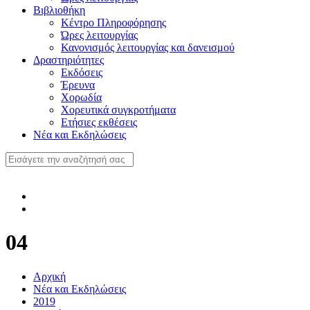
Βιβλιοθήκη
Κέντρο Πληροφόρησης
Ώρες λειτουργίας
Κανονισμός λειτουργίας και δανεισμού
Δραστηριότητες
Εκδόσεις
Έρευνα
Χορωδία
Χορευτικά συγκροτήματα
Ετήσιες εκθέσεις
Νέα και Εκδηλώσεις
04
Αρχική
Νέα και Εκδηλώσεις
2019