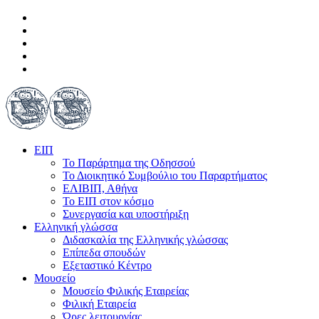
ΕΙΠ
Το Παράρτημα της Οδησσού
Το Διοικητικό Συμβούλιο του Παραρτήματος
ΕΛΙΒΙΠ, Αθήνα
Το ΕΙΠ στον κόσμο
Συνεργασία και υποστήριξη
Ελληνική γλώσσα
Διδασκαλία της Ελληνικής γλώσσας
Επίπεδα σπουδών
Εξεταστικό Κέντρο
Μουσείο
Μουσείο Φιλικής Εταιρείας
Φιλική Εταιρεία
Ώρες λειτουργίας