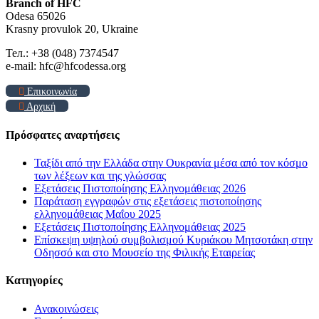
Branch of HFC
Odesa 65026
Krasny provulok 20, Ukraine
Тел.: +38 (048) 7374547
e-mail: hfc@hfcodessa.org
Επικοινωνία
Αρχική
Πρόσφατες αναρτήσεις
Ταξίδι από την Ελλάδα στην Ουκρανία μέσα από τον κόσμο
των λέξεων και της γλώσσας
Εξετάσεις Πιστοποίησης Ελληνομάθειας 2026
Παράταση εγγραφών στις εξετάσεις πιστοποίησης
ελληνομάθειας Μαΐου 2025
Εξετάσεις Πιστοποίησης Ελληνομάθειας 2025
Επίσκεψη υψηλού συμβολισμού Κυριάκου Μητσοτάκη στην
Οδησσό και στο Μουσείο της Φιλικής Εταιρείας
Kατηγορίες
Ανακοινώσεις