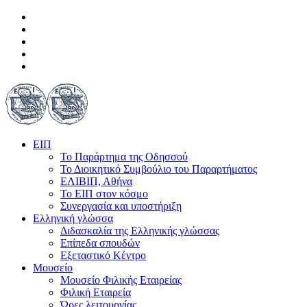
ΕΙΠ
Το Παράρτημα της Οδησσού
Το Διοικητικό Συμβούλιο του Παραρτήματος
ΕΛΙΒΙΠ, Αθήνα
Το ΕΙΠ στον κόσμο
Συνεργασία και υποστήριξη
Ελληνική γλώσσα
Διδασκαλία της Ελληνικής γλώσσας
Επίπεδα σπουδών
Εξεταστικό Κέντρο
Μουσείο
Μουσείο Φιλικής Εταιρείας
Φιλική Εταιρεία
Ώρες λειτουργίας