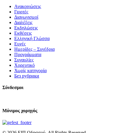
Ανακοινώσεις
Γιορτές
Διαγωνισμοί
Διαλέξεις
Εκδηλώσεις
Εκθέσεις
Ελληνική Γλώσσα
Ευχές
Ημερίδες – Συνέδρια
Προγράμματα
Συναυλίες
Χορευτικό
Χωρίς κατηγορία
Без рубрики
Σύνδεσμοι
Μόνιμος χορηγός
© 2026 ΕΙΠ Οδησσού. All Rights Reserved.