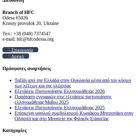
Διεύθυνση
Branch of HFC
Odesa 65026
Krasny provulok 20, Ukraine
Тел.: +38 (048) 7374547
e-mail: hfc@hfcodessa.org
Επικοινωνία
Αρχική
Πρόσφατες αναρτήσεις
Ταξίδι από την Ελλάδα στην Ουκρανία μέσα από τον κόσμο
των λέξεων και της γλώσσας
Εξετάσεις Πιστοποίησης Ελληνομάθειας 2026
Παράταση εγγραφών στις εξετάσεις πιστοποίησης
ελληνομάθειας Μαΐου 2025
Εξετάσεις Πιστοποίησης Ελληνομάθειας 2025
Επίσκεψη υψηλού συμβολισμού Κυριάκου Μητσοτάκη στην
Οδησσό και στο Μουσείο της Φιλικής Εταιρείας
Kατηγορίες