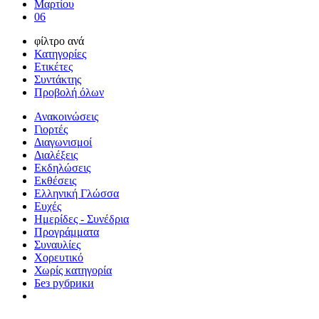
Μαρτίου
06
φίλτρο ανά
Κατηγορίες
Ετικέτες
Συντάκτης
Προβολή όλων
Ανακοινώσεις
Γιορτές
Διαγωνισμοί
Διαλέξεις
Εκδηλώσεις
Εκθέσεις
Ελληνική Γλώσσα
Ευχές
Ημερίδες - Συνέδρια
Προγράμματα
Συναυλίες
Χορευτικό
Χωρίς κατηγορία
Без рубрики