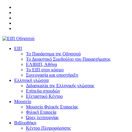
ΕΙΠ
Το Παράρτημα της Οδησσού
Το Διοικητικό Συμβούλιο του Παραρτήματος
ΕΛΙΒΙΠ, Αθήνα
Το ΕΙΠ στον κόσμο
Συνεργασία και υποστήριξη
Ελληνική γλώσσα
Διδασκαλία της Ελληνικής γλώσσας
Επίπεδα σπουδών
Εξεταστικό Κέντρο
Μουσείο
Μουσείο Φιλικής Εταιρείας
Φιλική Εταιρεία
Ώρες λειτουργίας
Βιβλιοθήκη
Κέντρο Πληροφόρησης