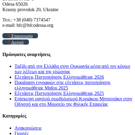
Odesa 65026
Krasny provulok 20, Ukraine
Тел.: +38 (048) 7374547
e-mail: hfc@hfcodessa.org
Επικοινωνία
Αρχική
Πρόσφατες αναρτήσεις
Ταξίδι από την Ελλάδα στην Ουκρανία μέσα από τον κόσμο
των λέξεων και της γλώσσας
Εξετάσεις Πιστοποίησης Ελληνομάθειας 2026
Παράταση εγγραφών στις εξετάσεις πιστοποίησης
ελληνομάθειας Μαΐου 2025
Εξετάσεις Πιστοποίησης Ελληνομάθειας 2025
Επίσκεψη υψηλού συμβολισμού Κυριάκου Μητσοτάκη στην
Οδησσό και στο Μουσείο της Φιλικής Εταιρείας
Kατηγορίες
Ανακοινώσεις
Γιορτές