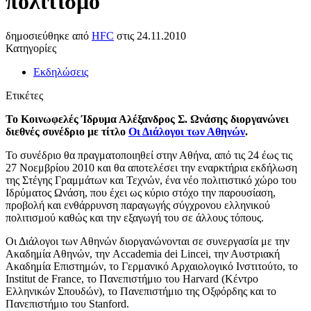
πολιτισμό
δημοσιεύθηκε από
HFC
στις
24.11.2010
Κατηγορίες
Εκδηλώσεις
Ετικέτες
Το Κοινωφελές Ίδρυμα Αλέξανδρος Σ. Ωνάσης διοργανώνει
διεθνές συνέδριο με τίτλο
Οι Διάλογοι των Αθηνών
.
Το συνέδριο θα πραγματοποιηθεί στην Αθήνα, από τις 24 έως τις
27 Νοεμβρίου 2010 και θα αποτελέσει την εναρκτήρια εκδήλωση
της Στέγης Γραμμάτων και Τεχνών, ένα νέο πολιτιστικό χώρο του
Ιδρύματος Ωνάση, που έχει ως κύριο στόχο την παρουσίαση,
προβολή και ενθάρρυνση παραγωγής σύγχρονου ελληνικού
πολιτισμού καθώς και την εξαγωγή του σε άλλους τόπους.
Οι Διάλογοι των Αθηνών διοργανώνονται σε συνεργασία με την
Ακαδημία Αθηνών, την Accademia dei Lincei, την Αυστριακή
Ακαδημία Επιστημών, το Γερμανικό Αρχαιολογικό Ινστιτούτο, το
Institut de France, το Πανεπιστήμιο του Harvard (Κέντρο
Ελληνικών Σπουδών), το Πανεπιστήμιο της Οξφόρδης και το
Πανεπιστήμιο του Stanford.