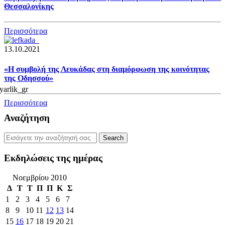
Θεσσαλονίκης
Περισσότερα
13.10.2021
«Η συμβολή της Λευκάδας στη διαμόρφωση της κοινότητας
της Οδησσού»
Περισσότερα
Αναζήτηση
Εκδηλώσεις της ημέρας
Νοεμβρίου 2010
Δ
Τ
Τ
Π
Π
Κ
Σ
1
2
3
4
5
6
7
8
9
10
11
12
13
14
15
16
17
18
19
20
21