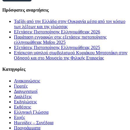
Πρόσφατες αναρτήσεις
Ταξίδι από την Ελλάδα στην Ουκρανία μέσα από τον κόσμο
των λέξεων και της γλώσσας
Εξετάσεις Πιστοποίησης Ελληνομάθειας 2026
Παράταση εγγραφών στις εξετάσεις πιστοποίησης
ελληνομάθειας Μαΐου 2025
Εξετάσεις Πιστοποίησης Ελληνομάθειας 2025
Επίσκεψη υψηλού συμβολισμού Κυριάκου Μητσοτάκη στην
Οδησσό και στο Μουσείο της Φιλικής Εταιρείας
Kατηγορίες
Ανακοινώσεις
Γιορτές
Διαγωνισμοί
Διαλέξεις
Εκδηλώσεις
Εκθέσεις
Ελληνική Γλώσσα
Ευχές
Ημερίδες – Συνέδρια
Προγράμματα