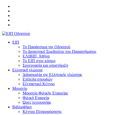
ΕΙΠ
Το Παράρτημα της Οδησσού
Το Διοικητικό Συμβούλιο του Παραρτήματος
ΕΛΙΒΙΠ, Αθήνα
Το ΕΙΠ στον κόσμο
Συνεργασία και υποστήριξη
Ελληνική γλώσσα
Διδασκαλία της Ελληνικής γλώσσας
Επίπεδα σπουδών
Εξεταστικό Κέντρο
Μουσείο
Μουσείο Φιλικής Εταιρείας
Φιλική Εταιρεία
Ώρες λειτουργίας
Βιβλιοθήκη
Κέντρο Πληροφόρησης