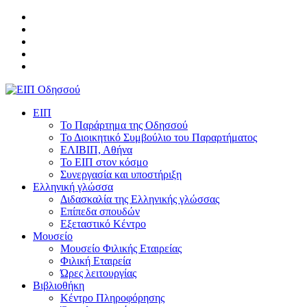
ΕΙΠ
Το Παράρτημα της Οδησσού
Το Διοικητικό Συμβούλιο του Παραρτήματος
ΕΛΙΒΙΠ, Αθήνα
Το ΕΙΠ στον κόσμο
Συνεργασία και υποστήριξη
Ελληνική γλώσσα
Διδασκαλία της Ελληνικής γλώσσας
Επίπεδα σπουδών
Εξεταστικό Κέντρο
Μουσείο
Μουσείο Φιλικής Εταιρείας
Φιλική Εταιρεία
Ώρες λειτουργίας
Βιβλιοθήκη
Κέντρο Πληροφόρησης