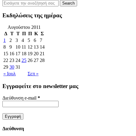
Εκδηλώσεις της ημέρας
Αυγούστου 2011
Δ
Τ
Τ
Π
Π
Κ
Σ
1
2
3
4
5
6
7
8
9
10
11
12
13
14
15
16
17
18
19
20
21
22
23
24
25
26
27
28
29
30
31
« Ιουλ
Σεπ »
Εγγραφείτε στο newsletter μας
Διεύθυνση e-mail
*
Διεύθυνση