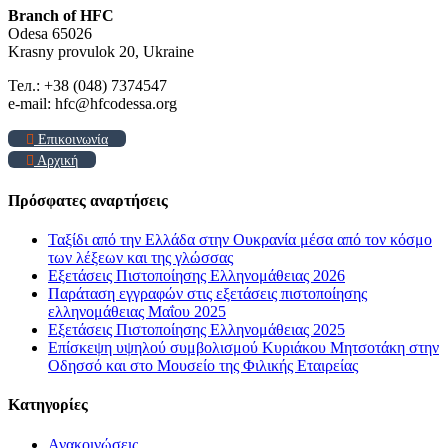
Branch of HFC
Odesa 65026
Krasny provulok 20, Ukraine
Тел.: +38 (048) 7374547
e-mail: hfc@hfcodessa.org
Επικοινωνία
Αρχική
Πρόσφατες αναρτήσεις
Ταξίδι από την Ελλάδα στην Ουκρανία μέσα από τον κόσμο
των λέξεων και της γλώσσας
Εξετάσεις Πιστοποίησης Ελληνομάθειας 2026
Παράταση εγγραφών στις εξετάσεις πιστοποίησης
ελληνομάθειας Μαΐου 2025
Εξετάσεις Πιστοποίησης Ελληνομάθειας 2025
Επίσκεψη υψηλού συμβολισμού Κυριάκου Μητσοτάκη στην
Οδησσό και στο Μουσείο της Φιλικής Εταιρείας
Kατηγορίες
Ανακοινώσεις