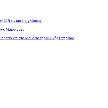
ων λέξεων και της γλώσσας
ειας Μαΐου 2025
ησσό και στο Μουσείο της Φιλικής Εταιρείας