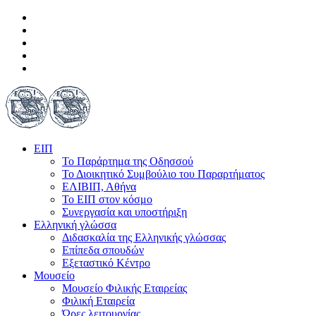
ΕΙΠ
Το Παράρτημα της Οδησσού
Το Διοικητικό Συμβούλιο του Παραρτήματος
ΕΛΙΒΙΠ, Αθήνα
Το ΕΙΠ στον κόσμο
Συνεργασία και υποστήριξη
Ελληνική γλώσσα
Διδασκαλία της Ελληνικής γλώσσας
Επίπεδα σπουδών
Εξεταστικό Κέντρο
Μουσείο
Μουσείο Φιλικής Εταιρείας
Φιλική Εταιρεία
Ώρες λειτουργίας