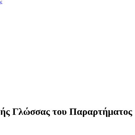
ς
κής Γλώσσας του Παραρτήματος