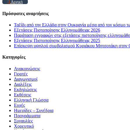
Αρχική
Πρόσφατες αναρτήσεις
Ταξίδι από την Ελλάδα στην Ουκρανία μέσα από τον κόσμο τ
Εξετάσεις Πιστοποίησης Ελληνομάθειας 2026
Παράταση εγγραφών στις εξετάσεις πιστοποίησης ελληνομάθ
Εξετάσεις Πιστοποίησης Ελληνομάθειας 2025
Επίσκεψη υψηλού συμβολισμού Κυριάκου Μητσοτάκη στην Οδ
Kατηγορίες
Ανακοινώσεις
Γιορτές
Διαγωνισμοί
Διαλέξεις
Εκδηλώσεις
Εκθέσεις
Ελληνική Γλώσσα
Ευχές
Ημερίδες – Συνέδρια
Προγράμματα
Συναυλίες
Χορευτικό