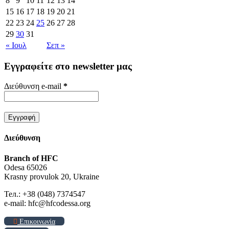
8
9
10
11
12
13
14
15
16
17
18
19
20
21
22
23
24
25
26
27
28
29
30
31
« Ιουλ
Σεπ »
Εγγραφείτε στο newsletter μας
Διεύθυνση e-mail
*
Διεύθυνση
Branch of HFC
Odesa 65026
Krasny provulok 20, Ukraine
Тел.: +38 (048) 7374547
e-mail: hfc@hfcodessa.org
Επικοινωνία