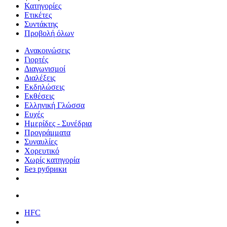
Κατηγορίες
Ετικέτες
Συντάκτης
Προβολή όλων
Ανακοινώσεις
Γιορτές
Διαγωνισμοί
Διαλέξεις
Εκδηλώσεις
Εκθέσεις
Ελληνική Γλώσσα
Ευχές
Ημερίδες - Συνέδρια
Προγράμματα
Συναυλίες
Χορευτικό
Χωρίς κατηγορία
Без рубрики
HFC