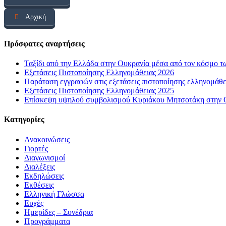
Αρχική
Πρόσφατες αναρτήσεις
Ταξίδι από την Ελλάδα στην Ουκρανία μέσα από τον κόσμο τ
Εξετάσεις Πιστοποίησης Ελληνομάθειας 2026
Παράταση εγγραφών στις εξετάσεις πιστοποίησης ελληνομάθ
Εξετάσεις Πιστοποίησης Ελληνομάθειας 2025
Επίσκεψη υψηλού συμβολισμού Κυριάκου Μητσοτάκη στην Οδ
Kατηγορίες
Ανακοινώσεις
Γιορτές
Διαγωνισμοί
Διαλέξεις
Εκδηλώσεις
Εκθέσεις
Ελληνική Γλώσσα
Ευχές
Ημερίδες – Συνέδρια
Προγράμματα