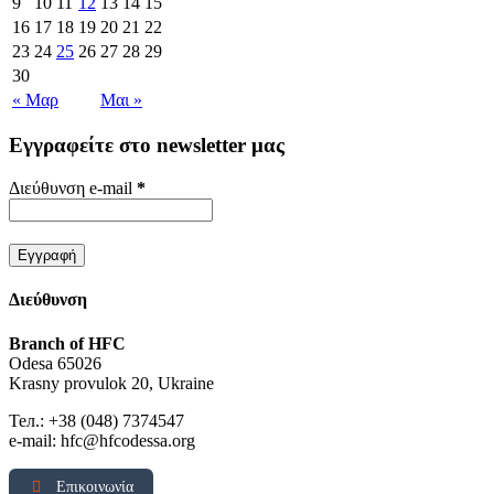
9
10
11
12
13
14
15
16
17
18
19
20
21
22
23
24
25
26
27
28
29
30
« Μαρ
Μαι »
Εγγραφείτε στο newsletter μας
Διεύθυνση e-mail
*
Διεύθυνση
Branch of HFC
Odesa 65026
Krasny provulok 20, Ukraine
Тел.: +38 (048) 7374547
e-mail: hfc@hfcodessa.org
Επικοινωνία