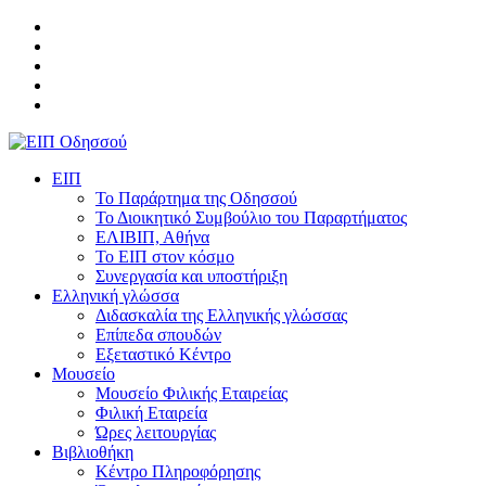
ΕΙΠ
Το Παράρτημα της Οδησσού
Το Διοικητικό Συμβούλιο του Παραρτήματος
ΕΛΙΒΙΠ, Αθήνα
Το ΕΙΠ στον κόσμο
Συνεργασία και υποστήριξη
Ελληνική γλώσσα
Διδασκαλία της Ελληνικής γλώσσας
Επίπεδα σπουδών
Εξεταστικό Κέντρο
Μουσείο
Μουσείο Φιλικής Εταιρείας
Φιλική Εταιρεία
Ώρες λειτουργίας
Βιβλιοθήκη
Κέντρο Πληροφόρησης