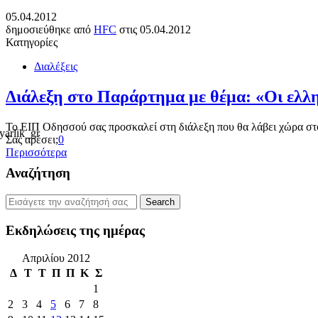
05.04.2012
δημοσιεύθηκε από
HFC
στις
05.04.2012
Κατηγορίες
Διαλέξεις
Διάλεξη στο Παράρτημα με θέμα: «Οι ελλη
Το ΕΙΠ Οδησσού σας προσκαλεί στη διάλεξη που θα λάβει χώρα στο
Σας αρέσει;
0
Περισσότερα
Αναζήτηση
Εκδηλώσεις της ημέρας
Απριλίου 2012
Δ
Τ
Τ
Π
Π
Κ
Σ
1
2
3
4
5
6
7
8