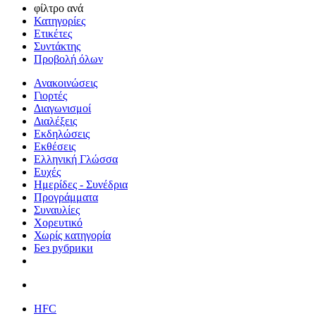
φίλτρο ανά
Κατηγορίες
Ετικέτες
Συντάκτης
Προβολή όλων
Ανακοινώσεις
Γιορτές
Διαγωνισμοί
Διαλέξεις
Εκδηλώσεις
Εκθέσεις
Ελληνική Γλώσσα
Ευχές
Ημερίδες - Συνέδρια
Προγράμματα
Συναυλίες
Χορευτικό
Χωρίς κατηγορία
Без рубрики
HFC