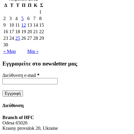
Δ
Τ
Τ
Π
Π
Κ
Σ
1
2
3
4
5
6
7
8
9
10
11
12
13
14
15
16
17
18
19
20
21
22
23
24
25
26
27
28
29
30
« Μαρ
Μαι »
Εγγραφείτε στο newsletter μας
Διεύθυνση e-mail
*
Διεύθυνση
Branch of HFC
Odesa 65026
Krasny provulok 20, Ukraine