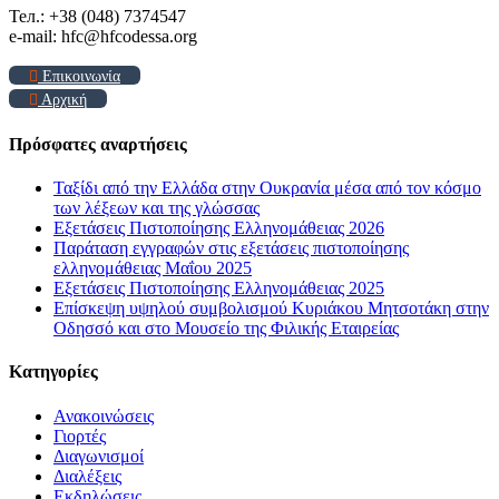
Тел.: +38 (048) 7374547
e-mail: hfc@hfcodessa.org
Επικοινωνία
Αρχική
Πρόσφατες αναρτήσεις
Ταξίδι από την Ελλάδα στην Ουκρανία μέσα από τον κόσμο
των λέξεων και της γλώσσας
Εξετάσεις Πιστοποίησης Ελληνομάθειας 2026
Παράταση εγγραφών στις εξετάσεις πιστοποίησης
ελληνομάθειας Μαΐου 2025
Εξετάσεις Πιστοποίησης Ελληνομάθειας 2025
Επίσκεψη υψηλού συμβολισμού Κυριάκου Μητσοτάκη στην
Οδησσό και στο Μουσείο της Φιλικής Εταιρείας
Kατηγορίες
Ανακοινώσεις
Γιορτές
Διαγωνισμοί
Διαλέξεις
Εκδηλώσεις