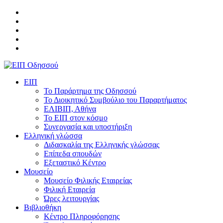
ΕΙΠ
Το Παράρτημα της Οδησσού
Το Διοικητικό Συμβούλιο του Παραρτήματος
ΕΛΙΒΙΠ, Αθήνα
Το ΕΙΠ στον κόσμο
Συνεργασία και υποστήριξη
Ελληνική γλώσσα
Διδασκαλία της Ελληνικής γλώσσας
Επίπεδα σπουδών
Εξεταστικό Κέντρο
Μουσείο
Μουσείο Φιλικής Εταιρείας
Φιλική Εταιρεία
Ώρες λειτουργίας
Βιβλιοθήκη
Κέντρο Πληροφόρησης